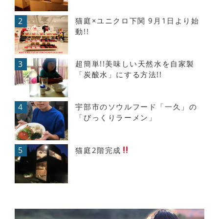
2
猫庭×ユニクロ下関 9月1日より始
動!!
3
超簡単!!美味しい天然水を自家製
「炭酸水」にする方法!!
4
宇部市のソウルフード「一久」の
「びっくりラーメン」
5
猫庭2階完成