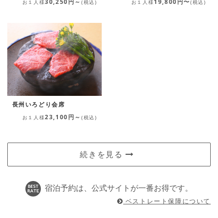
30,250円～
19,800円〜
お１人様
(税込)
お１人様
(税込)
長州いろどり会席
23,100円～
お１人様
(税込)
続きを見る
宿泊予約は、公式サイトが一番お得です。
ベストレート保障について