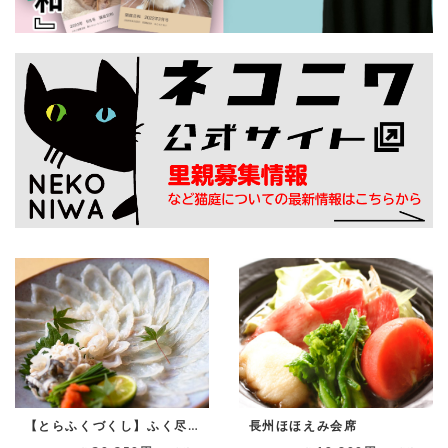
【とらふくづくし】ふく尽くしの本格コース『福ふく会席』
長州ほほえみ会席