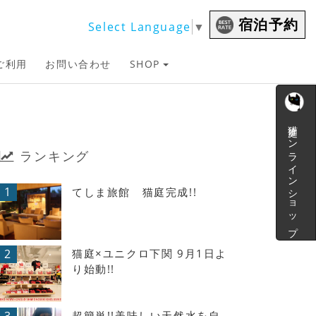
宿泊予約
Select Language
▼
ご利用
お問い合わせ
SHOP
猫庭オンラインショップ
ランキング
1
てしま旅館 猫庭完成!!
2
猫庭×ユニクロ下関 9月1日よ
り始動!!
超簡単!!美味しい天然水を自