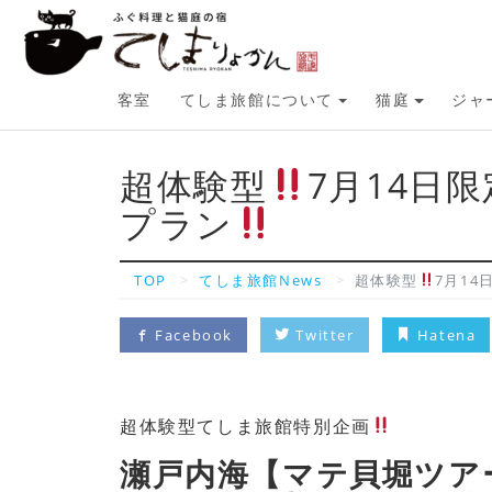
客室
てしま旅館について
猫庭
ジャ
超体験型
7月14日限
プラン
TOP
てしま旅館News
超体験型
7月14
Facebook
Twitter
Hatena
超体験型てしま旅館特別企画
瀬戸内海【マテ貝堀ツア