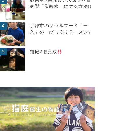
3
家製「炭酸水」にする方法!!
4
宇部市のソウルフード「一
久」の「びっくりラーメン」
5
猫庭2階完成