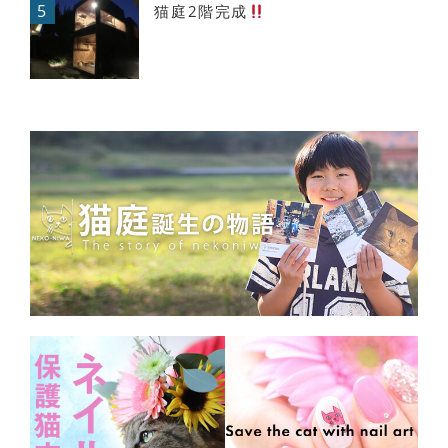
5
猫庭2階完成