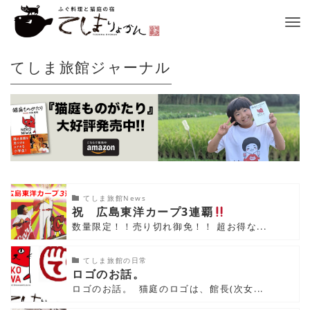
Tog
nav
てしま旅館ジャーナル
てしま旅館News
祝 広島東洋カープ3連覇
数量限定！！売り切れ御免！！ 超お得な...
てしま旅館の日常
ロゴのお話。
ロゴのお話。 猫庭のロゴは、館長(次女...