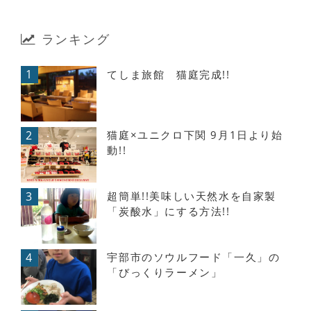
ランキング
1
てしま旅館 猫庭完成!!
2
猫庭×ユニクロ下関 9月1日より始
動!!
3
超簡単!!美味しい天然水を自家製
「炭酸水」にする方法!!
4
宇部市のソウルフード「一久」の
「びっくりラーメン」